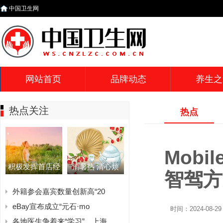
中国卫生网
网站首页
品牌动态
养生之
热点关注
热点
Mob
积极发挥首店经
消暑热 清心烦
智驾方
外籍参会嘉宾数量创新高“20
eBay宣布成立“元石·mo
时间：2024-08-29 
各地医生争着来“学习”，上海