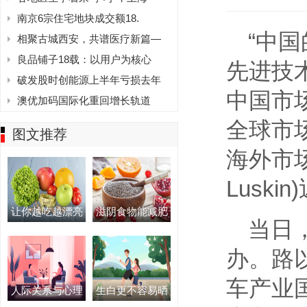
南京6宗住宅地块成交额18.
“中
相聚古城西安，共谱医疗新篇—
良品铺子18载：以用户为核心
先进技
破发股时创能源上半年亏损去年
中国市
澳优加码国际化重回增长轨道
全球市
图文推荐
海外市场
Lusk
让你越吃越漂亮
滋阴食物能减肥
当日
办。路以
车产业
人际关系与心理
生白更不容易晒