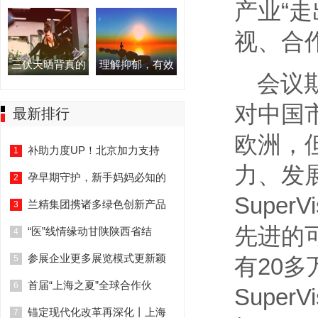
产业“走
视、合
三伏天晒背真的
理解抑郁，有效
会议期
对中国
最新排行
欧洲，
补助力度UP！北京加力支持
1
力、发展
孕早期守护，新手妈妈必知的
2
Super
兰精集团携诸多绿色创新产品
3
先进的
“医”线情缘动甘陕陕西省结
4
参展企业更多展览模式更新颖
5
有20多
首届“上海之夏”全球合作伙
6
Supe
锚定现代化改革再深化丨上海
7