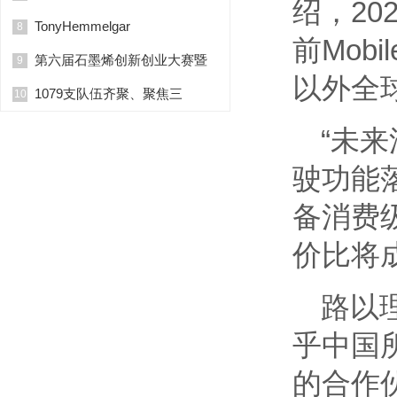
绍，20
TonyHemmelgar
8
前Mob
第六届石墨烯创新创业大赛暨
9
以外全
1079支队伍齐聚、聚焦三
10
“未
驶功能
备消费
价比将
路以理
乎中国所
的合作伙