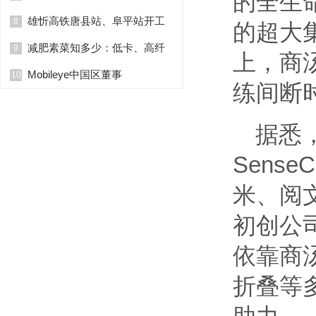
的全生
雄忻高铁唐县站、阜平站开工
8
的超大
减肥素菜知多少：低卡、高纤
9
上，商
Mobileye中国区董事
10
练间断
据悉
Sens
米、阅文
初创公
依靠商
折叠等