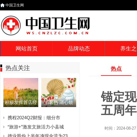
中国卫生网
网站首页
品牌动态
养生之
热点关注
热点
锚定现
积极发挥首店经
消暑热 清心烦
五周年
携程2024Q2财报：细分市
“旅游+”激发文旅活力小县城
时间：2024-08-27 
德业股份上半年净现金流为23