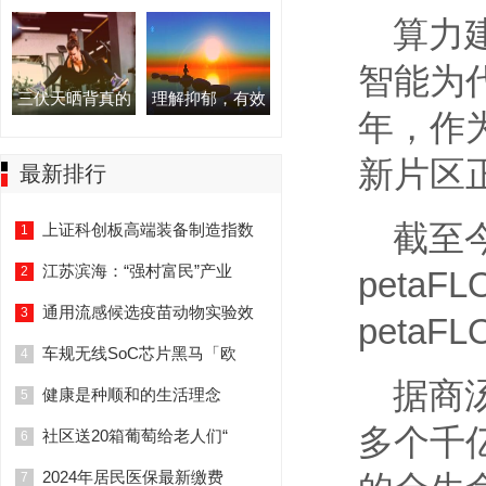
算力
智能为代
三伏天晒背真的
理解抑郁，有效
年，作
新片区
最新排行
截至
上证科创板高端装备制造指数
1
江苏滨海：“强村富民”产业
2
peta
通用流感候选疫苗动物实验效
3
peta
车规无线SoC芯片黑马「欧
4
据商
健康是种顺和的生活理念
5
多个千
社区送20箱葡萄给老人们“
6
2024年居民医保最新缴费
7