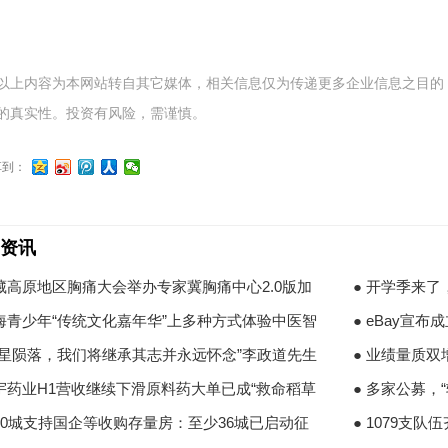
以上内容为本网站转自其它媒体，相关信息仅为传递更多企业信息之目的
的真实性。投资有风险，需谨慎。
享到：
资讯
青藏高原地区胸痛大会举办专家冀胸痛中心2.0版加
● 开学季来
上海青少年“传统文化嘉年华”上多种方式体验中医智
● eBay宣布成
“巨星陨落，我们将继承其志并永远怀念”李政道先生
● 业绩量质双
翰宇药业H1营收继续下滑原料药大单已成“救命稻草
● 多家公募，
超80城支持国企等收购存量房：至少36城已启动征
● 1079支