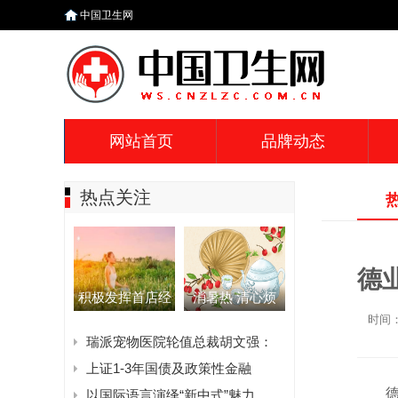
中国卫生网
网站首页
品牌动态
热点关注
德
积极发挥首店经
消暑热 清心烦
时间：2
瑞派宠物医院轮值总裁胡文强：
上证1-3年国债及政策性金融
德
以国际语言演绎“新中式”魅力