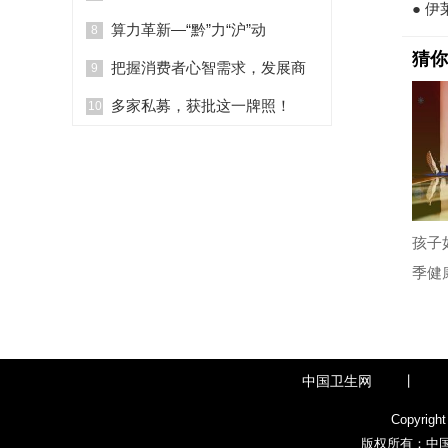
● 伊
算力革新—“黔”力“沪”动
8
猜你
把握消费者心智需求，发展商
9
多家私募，获批这一牌照！
10
孩子
季健
中国卫生网
丨
Copyright
版权所有：中国卫