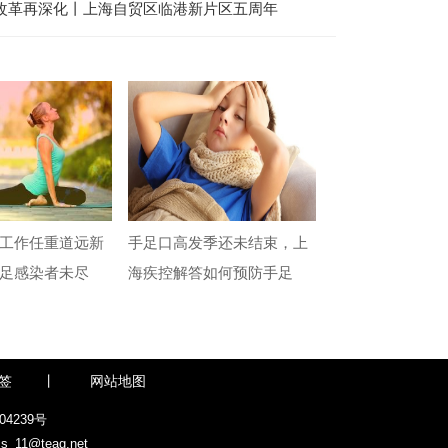
化改革再深化丨上海自贸区临港新片区五周年
工作任重道远新
手足口高发季还未结束，上
足感染者未尽
海疾控解答如何预防手足
签
丨
网站地图
04239号
@teag.net