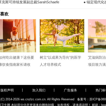
莱克斯可持续发展副总裁SarahSchaefe
● 锚定现代
喜欢
如何吃出健康？这份夏
树立“以成果为导向”的医学
艾滋病防治
康饮食指南家长请收
人才培养模式
项目致力满
版权声明
丨
加入我们
丨
广告服务
丨
热门标
 (C) 2014-
2026 ws.cnzlzc.com.cn. All Rights Reserved
备案号：苏ICP备080
生网 本站部分信息资源来自网络转载，如有侵权，请来函说明！ 邮箱：boss_11