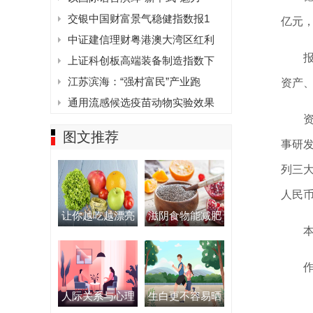
交银中国财富景气稳健指数报1
亿元，
中证建信理财粤港澳大湾区红利
上证科创板高端装备制造指数下
江苏滨海：“强村富民”产业跑
资产、
通用流感候选疫苗动物实验效果
图文推荐
事研
列三大
人民
让你越吃越漂亮
滋阴食物能减肥
作
人际关系与心理
生白更不容易晒