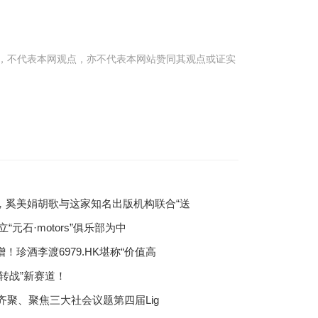
，不代表本网观点，亦不代表本网站赞同其观点或证实
了，奚美娟胡歌与这家知名出版机构联合“送
立“元石·motors”俱乐部为中
增！珍酒李渡6979.HK堪称“价值高
“转战”新赛道！
队伍齐聚、聚焦三大社会议题第四届Lig