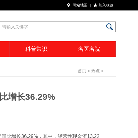
网站地图
|
加入收藏
科普常识
名医名院
首页
>
热点
>
增长36.29%
同比增长36.29%，其中，经营性现金流13.22