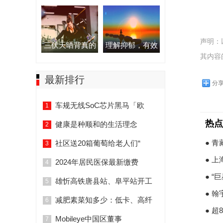
声明：
三伏天晒背真的
理解抑郁，有效
其内容
最新排行
分
车规无线SoC芯片黑马「欧
1
热点
健康是种顺和的生活理念
2
● 
社区送20箱葡萄给老人们“
3
● 
2024年居民医保最新缴费
4
● 
雄忻高铁唐县站、阜平站开工
5
● 
减肥素菜知多少：低卡、高纤
6
● 
Mobileye中国区董事
7