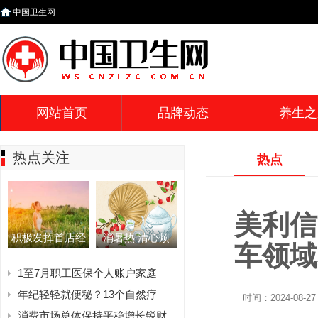
中国卫生网
网站首页
品牌动态
养生之
热点关注
热点
美利信
积极发挥首店经
消暑热 清心烦
车领域
1至7月职工医保个人账户家庭
年纪轻轻就便秘？13个自然疗
时间：2024-08-27 
消费市场总体保持平稳增长锐财