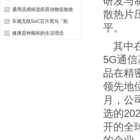
研发与
通用流感候选疫苗动物实验效
8
散热片
车规无线SoC芯片黑马「欧
9
平。
健康是种顺和的生活理念
10
其中
5G通
品在精
领先地
月，公
选的20
开的全