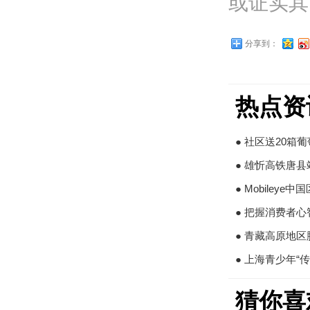
或证实其
分享到：
热点资
● 社区送20箱
● 雄忻高铁唐
● Mobiley
● 把握消费者心
● 青藏高原地区
● 上海青少年
猜你喜