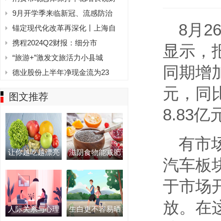
9月开学季来临新冠、流感防治
8月
锚定现代化改革再深化丨上海自
携程2024Q2财报：细分市
显示，
“旅游+”激发文旅活力小县城
同期增加
德业股份上半年净现金流为23
元，同
图文推荐
8.83
有市
让你越吃越漂亮
滋阴食物能减肥
汽车板
于市场
放。在
人际关系与心理
生白更不容易晒