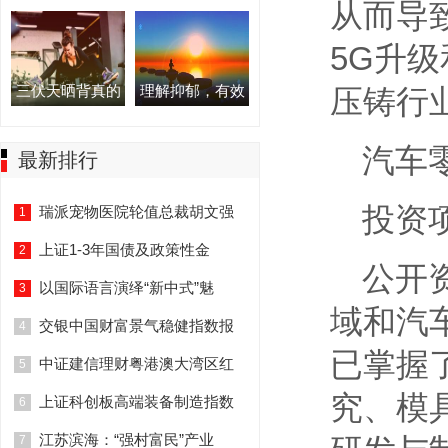
从而导
5G升
三伏天晒背真的
理解抑郁，有效
压铸行
汽车
最新排行
投资
瑞派宠物医院轮值总裁胡文强
1
上证1-3年国债及政策性金
2
公开
以国际语言演绎“新中式”魅
3
域和汽
交银中国财富景气稳健指数报
4
已掌握
中证建信理财粤港澳大湾区红
5
究、模
上证科创板高端装备制造指数
6
江苏滨海：“强村富民”产业
7