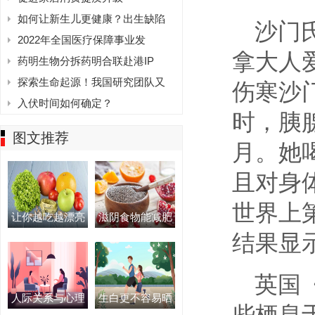
如何让新生儿更健康？出生缺陷
沙门
2022年全国医疗保障事业发
拿大人
药明生物分拆药明合联赴港IP
探索生命起源！我国研究团队又
伤寒沙
入伏时间如何确定？
时，胰
图文推荐
月。她
且对身
世界上
让你越吃越漂亮
滋阴食物能减肥
结果显
英国
人际关系与心理
生白更不容易晒
些栖息