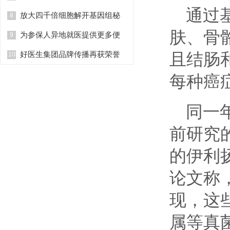
通过
放大四千倍细胞解开基因组秘
8
肤、骨
为参保人异地就医提供更多便
9
且结肠
好医生集团品牌传播再获荣誉
10
每种癌
同一
前研究
的伊利
论文称
现，这
属等真