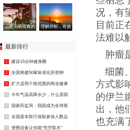
况，有
目前正
三伏天晒背真的
理解抑郁，有效
法难以
最新排行
肿瘤
建设15分钟健身圈
1
细菌
全国将建50家标准化肝胆肿
2
方式影
扩大适用个税优惠的商业健康
3
的伊兰
今年气温高降水少，什么原因
4
国家药监局：我国成为全球第
出，他
5
全国基本医疗保险参保人数达
6
也充满
便携设备让你能“凭空取水”
7