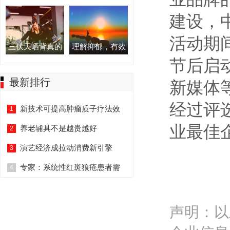
建设，
活动期
三伏天晒背真的
理解抑郁，有效
节后启
最新排行
新媒体
经过评
新技术可提高肿瘤质子疗法效
1
业最佳
养老辅具不是越贵越好
2
演艺经济成拉动消费新引擎
3
专家：系统性红斑狼疮患者需
4
声明：以