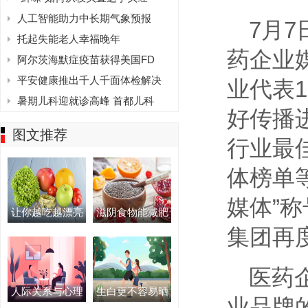
人工智能助力中长期气象预报
7月
托起失能老人幸福晚年
药企业
阿尔茨海默症疫苗获得美国FD
平安健康推出千人千面体检解决
业代表
暑期儿科迎就诊高峰 首都儿科
好传播
图文推荐
行业最
体榜单
媒体”
让你越吃越漂亮
滋阴食物能减肥
集团再
医药
人际关系与心理
生白更不容易晒
业品牌