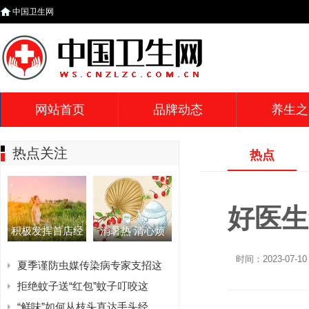
中国卫生网
网站首页
品牌动态
养生之
热点关注
热点
好医生
积极发挥首店经
消暑热 清心烦
时间：2023-07-10 
夏季谨防虫媒传染病专家支招这
拒绝蚊子送“红包”蚊子叮咬这
“鲜味”如何从枝头直达手头经