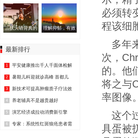
必须转
程该细
三伏天晒背真的
理解抑郁，有效
多年
最新排行
次，Ch
平安健康推出千人千面体检解
1
的。他
暑期儿科迎就诊高峰 首都儿
2
将之与C
新技术可提高肿瘤质子疗法效
3
率图像
养老辅具不是越贵越好
4
演艺经济成拉动消费新引擎
这个
5
专家：系统性红斑狼疮患者需
6
具蛋被