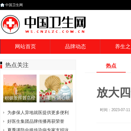
中国卫生网
网站首页
品牌动态
养生之
热点关注
热点
放大四
积极发挥首店经
消暑热 清心烦
时间：2023-07-11 
为参保人异地就医提供更多便利
好医生集团品牌传播再获荣誉
夏季谨防虫媒传染病专家支招这