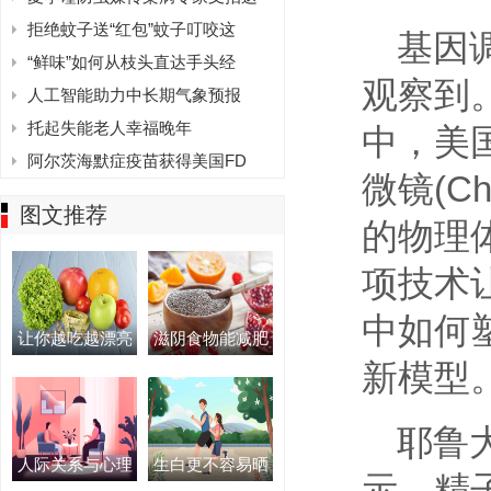
拒绝蚊子送“红包”蚊子叮咬这
基因
“鲜味”如何从枝头直达手头经
观察到
人工智能助力中长期气象预报
托起失能老人幸福晚年
中，美
阿尔茨海默症疫苗获得美国FD
微镜(C
图文推荐
的物理
项技术
中如何
让你越吃越漂亮
滋阴食物能减肥
新模型
耶鲁
人际关系与心理
生白更不容易晒
示，精