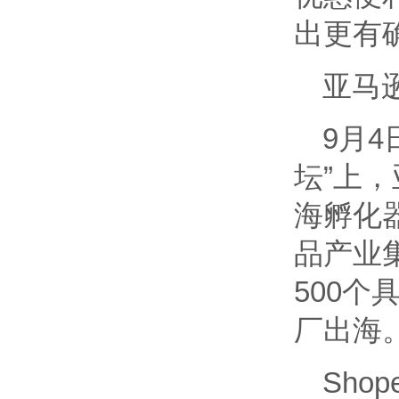
出更有
亚马
9月4
坛”上
海孵化
品产业
500
厂出海
Sho