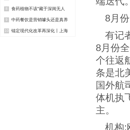
端迭代
食药植物不该“藏于深闺无人
8
8月
中药餐饮是营销噱头还是真养
9
锚定现代化改革再深化丨上海
10
有记
8月份
个往返
条是北
国外航
体机执
主。
机构