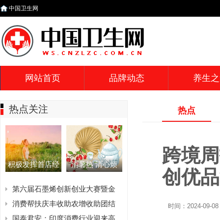
中国卫生网
网站首页
品牌动态
养生之
热点关注
热点
跨境周
积极发挥首店经
消暑热 清心烦
创优品
第六届石墨烯创新创业大赛暨金
消费帮扶庆丰收助农增收助团结
时间：2024-09-08 
国泰君安：印度消费行业迎来高