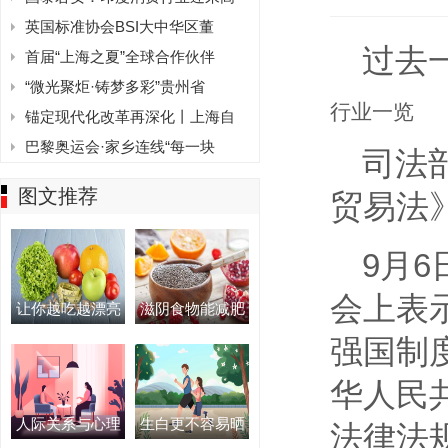
英国标准协会BSI大中华区董
过去
首届“上海之夏”全球合作伙伴
“微光聚炬·铸梦多彩”贵州省
行业一览
锚定现代化改革再深化丨上海自
巴黎奥运会·家乡连线“每一块
司法
图文推荐
贸易法
9月
会上表
让你越吃越漂亮
滋阴食物能减肥
强国制
华人民
人际关系与心理
生白更不容易晒
法律法