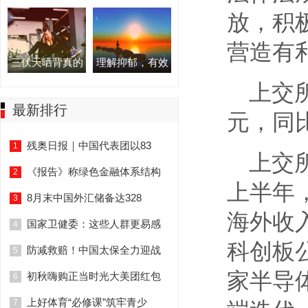
放，积
营造有
三伏天晒背真的
理解抑郁，有效
上交所
最新排行
元，同
残奥日报｜中国代表团以83
1
上交所
《报告》称绿色金融体系结构
2
上半年
8月末中国外汇储备达328
3
海外收
国家卫健委：这些人群更易感
4
科创板
防减救赔！中国太保全力迎战
5
家半导
初秋嗨购正当时光大美团红包
6
上好体育“必修课”筑牢青少
7