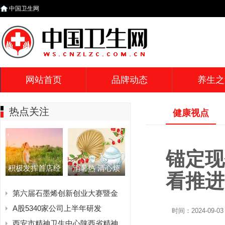
中国卫生网
网站首页
品牌动态
养生之
热点关注
健康视点
锚定现
积极发挥首店经
消暑热 清心烦
看推进
第六届石墨烯创新创业大赛暨金
A股5340家公司上半年研发
时间：2024-09-03 
西安市精神卫生中心陕西省精神