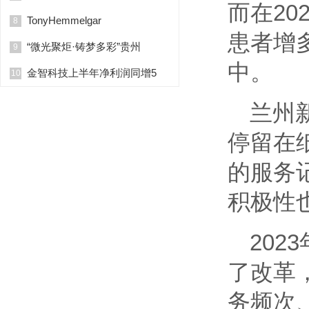
而在2
TonyHemmelgar
8
患者增
“微光聚炬·铸梦多彩”贵州
9
中。
金智科技上半年净利润同增5
10
兰州
停留在
的服务
积极性
20
了改革
务频次