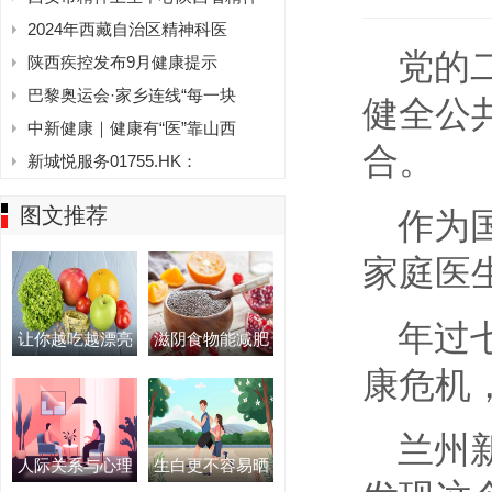
2024年西藏自治区精神科医
党的
陕西疾控发布9月健康提示
巴黎奥运会·家乡连线“每一块
健全公
中新健康｜健康有“医”靠山西
合。
新城悦服务01755.HK：
图文推荐
作为
家庭医
年过
让你越吃越漂亮
滋阴食物能减肥
康危机
兰州
人际关系与心理
生白更不容易晒