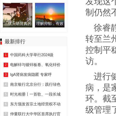
发现这
制仍然
三伏天晒背真的
理解抑郁，有效
徐睿
转至兰
最新排行
控制平
中国药科大学举行2024级
1
访。
电解锌与镀锌板卷、氧化锌价
2
进行
IgA肾病发病隐匿 专家呼
3
南京银行北京分行：践行绿色
4
病，是
时光相册丨一首歌、一段长城
5
环。截至
东方颁发首宗土地经营权不动
6
级管理了
仲量联行大中华区首席执行官
7